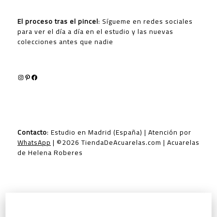
El proceso tras el pincel
: Sígueme en redes sociales
para ver el día a día en el estudio y las nuevas
colecciones antes que nadie
Instagram
Pinterest
Facebook
Contacto
: Estudio en Madrid (España) | Atención por
WhatsApp
| ©2026 TiendaDeAcuarelas.com | Acuarelas
de Helena Roberes
Tu rincón online donde encontrar y comprar
Acuarelas Originales de animales y ciudades del