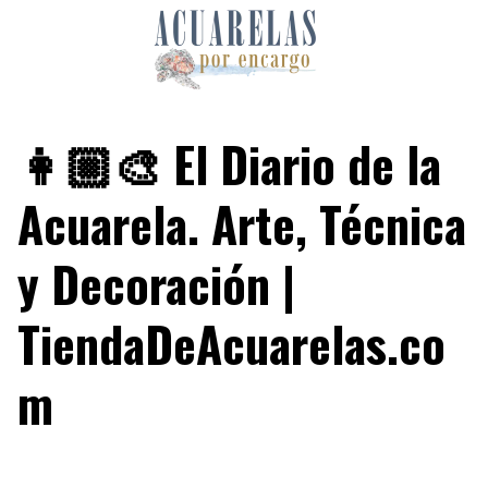
Skip
to
content
👩🏼‍🎨 El Diario de la
Acuarela. Arte, Técnica
y Decoración |
TiendaDeAcuarelas.co
m