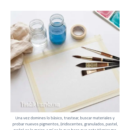
Una vez domines lo básico, trastear, buscar materiales y
probar nuevos pigmentos, (iridiscentes, granulados, pastel,
neón) es lo mejor; a mí es lo que hace que esta técnica me