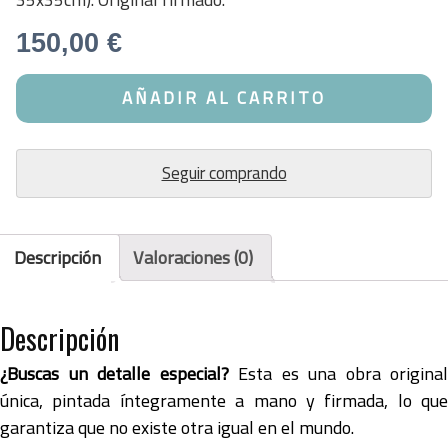
150,00
€
Acuarela
AÑADIR AL CARRITO
Conejo
para
habitación
Seguir comprando
infantil
|
Obra
Original
Descripción
Valoraciones (0)
cantidad
Descripción
¿Buscas un detalle especial?
Esta es una obra original
única, pintada íntegramente a mano y firmada, lo que
garantiza que no existe otra igual en el mundo.