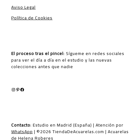
Aviso Legal
Política de Cookies
El proceso tras el pincel
: Sígueme en redes sociales
para ver el día a día en el estudio y las nuevas
colecciones antes que nadie
Instagram
Pinterest
Facebook
Contacto
: Estudio en Madrid (España) | Atención por
WhatsApp
| ©2026 TiendaDeAcuarelas.com | Acuarelas
de Helena Roberes