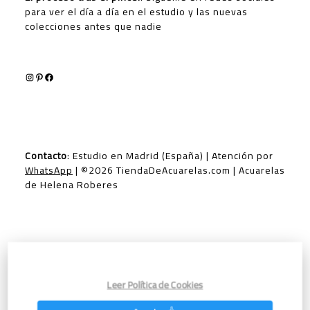
para ver el día a día en el estudio y las nuevas
colecciones antes que nadie
Instagram
Pinterest
Facebook
Contacto
: Estudio en Madrid (España) | Atención por
WhatsApp
| ©2026 TiendaDeAcuarelas.com | Acuarelas
de Helena Roberes
Tu rincón online donde encontrar y comprar
Acuarelas Originales de animales y ciudades del
Leer Política de Cookies
mundo y Reproducciones de Edición Limitada de
alta calidad | 💳 Pago seguro con Tarjeta, Google