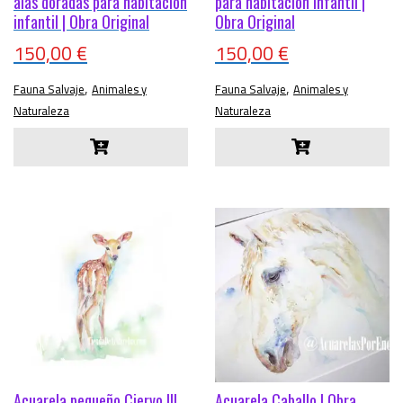
alas doradas para habitación
para habitación infantil |
infantil | Obra Original
Obra Original
150,00
€
150,00
€
,
,
Fauna Salvaje
Animales y
Fauna Salvaje
Animales y
Naturaleza
Naturaleza
Acuarela pequeño Ciervo III
Acuarela Caballo | Obra