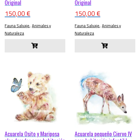
Original
Original
150,00
€
150,00
€
,
,
Fauna Salvaje
Animales y
Fauna Salvaje
Animales y
Naturaleza
Naturaleza
Acuarela Osito y Mariposa
Acuarela pequeño Ciervo IV