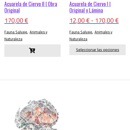
Acuarela de Ciervo II | Obra
Acuarela de Ciervo I |
Original
Original y Lámina
Ran
170,00
€
12,00
€
-
170,00
€
de
,
,
Fauna Salvaje
Animales y
Fauna Salvaje
Animales y
prec
Naturaleza
Naturaleza
des
Seleccionar las opciones
12,0
has
170