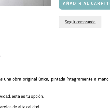
Acuarela
AÑADIR AL CARRIT
de
Ciervo
II
Seguir comprando
|
Obra
Original
cantidad
s una obra original única, pintada íntegramente a mano 
ividad, esta es tu opción.
relas de alta calidad.