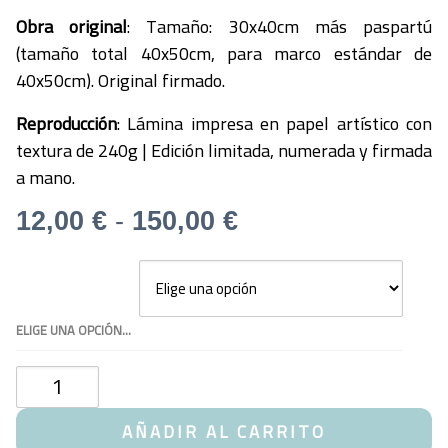
Obra original
: Tamaño: 30x40cm más paspartú
(tamaño total 40x50cm, para marco estándar de
40x50cm). Original firmado.
Reproducción
: Lámina impresa en papel artístico con
textura de 240g | Edición limitada, numerada y firmada
a mano.
Rango
12,00
€
-
150,00
€
de
precios:
desde
ELIGE UNA OPCIÓN...
12,00 €
hasta
Acuarela
150,00 €
Perro
Basset
AÑADIR AL CARRITO